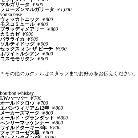
マルガリータ
￥900
フローズンマルガリータ
￥1,000
vodka base
ウォッカトニック
￥800
モスコミュール
￥800
ブラッディメアリー
￥800
カミカゼ
￥900
バラライカ
￥900
ソルティドッグ
￥900
セックス オン ザ ビーチ
￥900
ホワイトルシアン
￥900
コスモモリタン
￥900
＊その他のカクテルはスタッフまでお好みをお伝えください。
bourbon whiskey
I.Wハーパー
￥700
オールドクロウ
￥700
エバンウィリアム12年
￥800
メーカーズマーク
￥800
オールド・グランダット
￥800
ヘンリーマッケンナー
￥800
ワイルドターキー8年
￥800
フォアローゼス黒
￥900
クレメンタイン8年
￥900