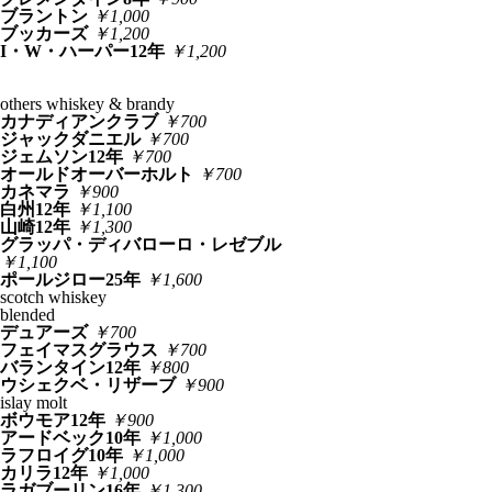
ブラントン
￥1,000
ブッカーズ
￥1,200
I・W・ハーパー12年
￥1,200
others whiskey & brandy
カナディアンクラブ
￥700
ジャックダニエル
￥700
ジェムソン12年
￥700
オールドオーバーホルト
￥700
カネマラ
￥900
白州12年
￥1,100
山崎12年
￥1,300
グラッパ・ディバローロ・レゼブル
￥1,100
ポールジロー25年
￥1,600
scotch whiskey
blended
デュアーズ
￥700
フェイマスグラウス
￥700
バランタイン12年
￥800
ウシェクベ・リザーブ
￥900
islay molt
ボウモア12年
￥900
アードベック10年
￥1,000
ラフロイグ10年
￥1,000
カリラ12年
￥1,000
ラガブーリン16年
￥1,300