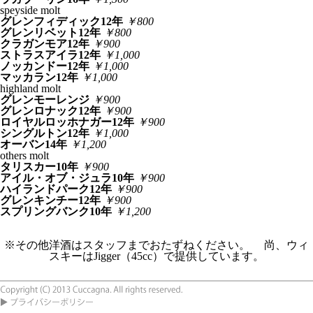
speyside molt
グレンフィディック12年
￥800
グレンリベット12年
￥800
クラガンモア12年
￥900
ストラスアイラ12年
￥1,000
ノッカンドー12年
￥1,000
マッカラン12年
￥1,000
highland molt
グレンモーレンジ
￥900
グレンロナック12年
￥900
ロイヤルロッホナガー12年
￥900
シングルトン12年
￥1,000
オーバン14年
￥1,200
others molt
タリスカー10年
￥900
アイル・オブ・ジュラ10年
￥900
ハイランドパーク12年
￥900
グレンキンチー12年
￥900
スプリングバンク10年
￥1,200
※その他洋酒はスタッフまでおたずねください。 尚、ウィ
スキーはJigger（45cc）で提供しています。